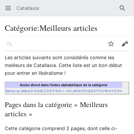
Catallaxia
Ouvrir le menu principal
Reche
Catégorie
:
Meilleurs articles
Langue
Suivre
Modifier
Les articles suivants sont considérés comme les
meilleurs de Catallaxia. Cette liste est un bon début
pour entrer en libéralisme !
Accès direct dans l'index alphabétique de la catégorie
Retour au début
·
0-9
·
A
·
B
·
C
·
D
·
E
·
F
·
G
·
H
·
I
·
J
·
K
·
L
·
M
·
N
·
O
·
P
·
Q
·
R
·
S
·
T
·
U
·
V
·
W
·
X
·
Y
·
Z
·
Fin
Pages dans la catégorie « Meilleurs
articles »
Cette catégorie comprend 2 pages, dont celle ci-