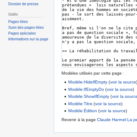
Dossier de presse
Outils
Pages liées
Suivi des pages liées
Pages spéciales
Informations sur la page
Modèles utilisés par cette page :
Modèle:HideIfEmpty
(
voir la source
Modèle:IfEmptyDo
(
voir la source
)
Modèle:ShowIfEmpty
(
voir la sourc
Modèle:Titre
(
voir la source
)
Modèle:Édition
(
voir la source
)
Revenir à la page
Claude Harmel:La pen