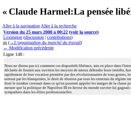
« Claude Harmel:La pensée libéral
Aller à la navigation
Aller à la recherche
Version du 25 mars 2008 à 00:22
(
voir la source
)
Lexington
(
discussion
|
contributions
)
m
(
→‎L'organisation du marché du travail
)
← Modification précédente
Ligne 148 :
Nous ne dirons pas ici comment ces dispositifs libéraux, mis en place dans l'inte
déclarée de fournir aux ouvriers les moyens de mieux défendre leurs intérêts, fur
rapidement de leur vocation première par des révolutionnaires de tous genres, le
surtout par les blanquistes, le droit de réunion par tous les ennemis du régime im
dont le nombre croissait dans ce qu'on pourrait appeler les marges de la classe po
mesure que la politique de Napoléon III en faveur du monde ouvrier lui gagnait 
sympathies dans les élites professionnelles .