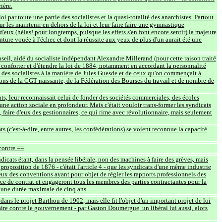
ière.
i par toute une partie des socialistes et la quasi-totalité des anarchistes. Partout
ur les maintenir en dehors de la loi et leur faire faire une gymnastique
 d'eux (hélas! pour longtemps, puisque les effets s'en font encore sentir) la majeure
nture vouée à l'échec et dont la réussite aux yeux de plus d'un aurait été une
eil, aidé du socialiste indépendant Alexandre Millerand (pour cette raison traité
de conforter et d'étendre la loi de 1884, notamment en accordant la personnalité
ité des socialistes à la manière de Jules Guesde et de ceux qu'on commençait à
tions de la CGT naissante, de la Fédération des Bourses du travail et de nombre de
ats, leur reconnaissait celui de fonder des sociétés commerciales, des écoles
ne action sociale en profondeur. Mais c'était vouloir trans-former les syndicats
e, faire d'eux des gestionnaires, ce qui rime avec révolutionnaire, mais seulement
s (c'est-à-dire, entre autres, les confédérations) se voient reconnue la capacité
contre ==
icats étant, dans la pensée libérale, non des machines à faire des grèves, mais
roposition de 1876 - c'était l'article 4 - que les syndicats d'une même industrie
 eux des conventions ayant pour objet de régler les rapports professionnels des
ce de contrat et engageront tous les membres des parties contractantes pour la
r une durée maximale de cinq ans.
dans le projet Barthou de 1902, mais elle fit l'objet d'un important projet de loi
ire contre le gouvernement - par Gaston Doumergue, un libéral lui aussi, alors