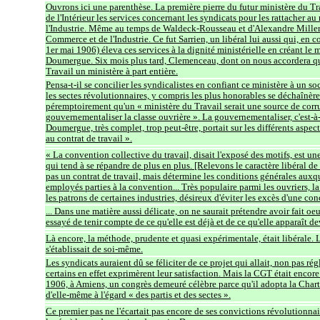
Ouvrons ici une parenthèse. La première pierre du futur ministère du Tr
de l'Intérieur les services concernant les syndicats pour les rattacher
l'Industrie. Même au temps de Waldeck-Rousseau et d'Alexandre Millerand
Commerce et de l'Industrie. Ce fut Sarrien, un libéral lui aussi qui, e
1er mai 1906) éleva ces services à la dignité ministérielle en créant le m
Doumergue. Six mois plus tard, Clemenceau, dont on nous accordera qu'il 
Travail un ministère à part entière.
Pensa-t-il se concilier les syndicalistes en confiant ce ministère à un so
les sectes révolutionnaires, y compris les plus honorables se déchaînère
péremptoirement qu'un « ministère du Travail serait une source de corr
gouvernementaliser la classe ouvrière ». La gouvernementaliser, c'est-à-di
Doumergue, très complet, trop peut-être, portait sur les différents aspec
au contrat de travail ».
« La convention collective du travail, disait l'exposé des motifs, est u
qui tend à se répandre de plus en plus. [Relevons le caractère libéral de 
pas un contrat de travail, mais détermine les conditions générales auxqu
employés parties à la convention... Très populaire parmi les ouvriers, l
les patrons de certaines industries, désireux d'éviter les excès d'une co
... Dans une matière aussi délicate, on ne saurait prétendre avoir fait o
essayé de tenir compte de ce qu'elle est déjà et de ce qu'elle apparaît dev
Là encore, la méthode, prudente et quasi expérimentale, était libérale. La 
s'établissait de soi-même.
Les syndicats auraient dû se féliciter de ce projet qui allait, non pas rég
certains en effet exprimèrent leur satisfaction. Mais la CGT était encore
1906, à Amiens, un congrès demeuré célèbre parce qu'il adopta la Chart
d'elle-même à l'égard « des partis et des sectes ».
Ce premier pas ne l'écartait pas encore de ses convictions révolutionnaire