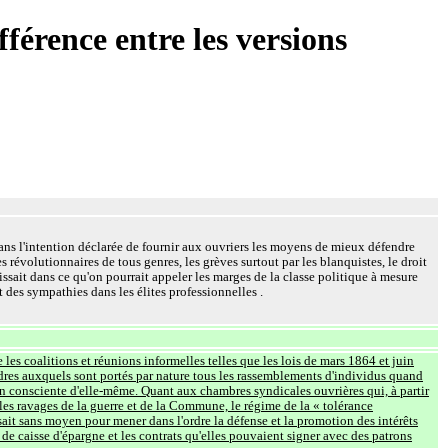
fférence entre les versions
ans l'intention déclarée de fournir aux ouvriers les moyens de mieux défendre
s révolutionnaires de tous genres, les grèves surtout par les blanquistes, le droit
ssait dans ce qu'on pourrait appeler les marges de la classe politique à mesure
 des sympathies dans les élites professionnelles .
es coalitions et réunions informelles telles que les lois de mars 1864 et juin
rdres auxquels sont portés par nature tous les rassemblements d'individus quand
ion consciente d'elle-même. Quant aux chambres syndicales ouvrières qui, à partir
s les ravages de la guerre et de la Commune, le régime de la « tolérance
issait sans moyen pour mener dans l'ordre la défense et la promotion des intérêts
t de caisse d'épargne et les contrats qu'elles pouvaient signer avec des patrons