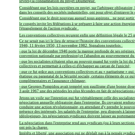
levées) la condamnation du projet Doumergue.
Considérant que les lois ouvrières en projet, sur l'arbitrage obligatoire, 
dans les conseils des sociétés industrielles, ont pour objet d'entraver l
Considérant que le droit nouveau auquel nous aspirons... ne peut sortir 
le congrès invite les fédérations à se préparer à faire une action énerg
l'étranglement de l'action syndicale .
Les conventions collectives reçurent enfin une définition légale le 25 
Ce ne serait pas ici le lieu de retracer l'histoire des conventions collec
1946, 11 février 1950, 13 novembre 1982. Signalons toutefois :
- que la loi de décembre 1946 porte la marque profonde de ses origines 
convention nationale par profession) et l'abandon au gouvernement du so
- que les socialistes n'étaient plus au pouvoir quand fut votée la loi d
collectives et permettait à celles-ci d'échapper au carcan de l'unicité;
- que ce fut grâce aux conventions collectives et au « paritarisme » qui
étatique ou parastatal de la Sécurité sociale, certains éléments de ce qu'
complémentaires et l'assurance chômage;
- que Georges Pompidou avait tempéré son gaullisme d'une bonne dose d
3 août 1967 une des périodes les plus fécondes en fait de négociations 
Jetons un voile sur l'intention qui fut véritablement celle des socialistes
négociation annuelle obligatoire dans l'entreprise. Ils croyaient renforce
conduire une action révolutionnaire, en attendant d'y prendre le pouvoir.
présence des intéressés, les salariés de l'entreprise, peu disposés à laiss
idéologiques, les négociateurs syndicaux doivent laisser au portemante
La négociation dans l'entreprise rend aux syndicats (ou à leurs sections 
ont pris la charge.
Intérêts et liberté, une association qui ne déplaît pas à la pensée syndi