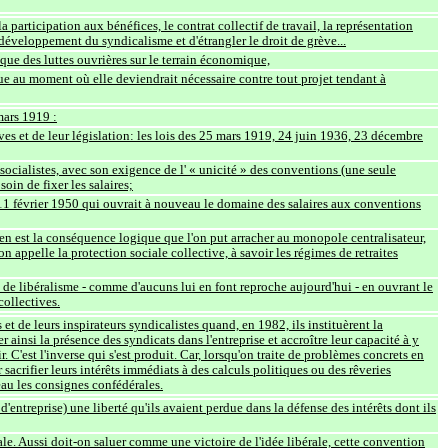
la participation aux bénéfices, le contrat collectif de travail, la représentation
e développement du syndicalisme et d'étrangler le droit de grève...
que des luttes ouvrières sur le terrain économique,
ique au moment où elle deviendrait nécessaire contre tout projet tendant à
mars 1919 :
tives et de leur législation: les lois des 25 mars 1919, 24 juin 1936, 23 décembre
socialistes, avec son exigence de l' « unicité » des conventions (une seule
in de fixer les salaires;
u 11 février 1950 qui ouvrait à nouveau le domaine des salaires aux conventions
 en est la conséquence logique que l'on put arracher au monopole centralisateur,
on appelle la protection sociale collective, à savoir les régimes de retraites
e libéralisme - comme d'aucuns lui en font reproche aujourd'hui - en ouvrant le
collectives.
 et de leurs inspirateurs syndicalistes quand, en 1982, ils instituèrent la
r ainsi la présence des syndicats dans l'entreprise et accroître leur capacité à y
 C'est l'inverse qui s'est produit. Car, lorsqu'on traite de problèmes concrets en
er sacrifier leurs intérêts immédiats à des calculs politiques ou des rêveries
au les consignes confédérales.
d'entreprise) une liberté qu'ils avaient perdue dans la défense des intérêts dont ils
cale. Aussi doit-on saluer comme une victoire de l'idée libérale, cette convention