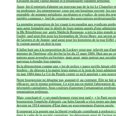
n'avaient qu'une valeur morale et n'engageaient vraiment personne.
Aussi, fut-il entrepris d'abattre un nouveau pan de la loi Le Chapelier e
ou profession, les entrepreneurs, ceux qui ont boutique ouverte, les ouv
ensemble, de nommer présidents, secrétaires et syndics, de tenir des regi
intérêts communs », bref de constituer des associations professionnelles
La première proposition de loi visant à reconnaître aux syndicats profess
sans autre formalité que le dépôt de leurs statuts auprès d'une adminis
la IIIe République qui, après Waldeck-Rousseau, a pris la plus grande 
l'oubli, sauf peut-être pour les biographes de Victor Hugo, qui savent qu
de Georges et de Jeanne, sauf aussi pour les historiens de la tour Eiffel
le contrat auquel on doit la tour.
Il fallut huit ans à la proposition de Lockroy pour que, relayée par d'au
ministre de l'Intérieur, elle devînt la loi du 21 mars 1884. Huit ans au c
patrons aussi aveugles qu'égoïstes, mais aussi, mais surtout aux sociali
parvenus à étendre leur emprise.
Ils la dénoncèrent comme une « loi de police » parce qu'elle faisait obli
fondées - de déposer à la mairie leurs statuts et le nom de leurs administ
en mai 1884 dans Le Cri du Peuple contre ce qu'il appelait « une nouve
Notre bourgeoisie ne désarme pas, assurait-il, au contraire. Elle ne fait q
efficaces: sur le terrain politique. Ce n'est pas en réalité l'abrogation 
nécessités capitalistes. Sous couleurs d'autoriser l'organisation profess
organisation politique.
Mais, concluait-il, « cet empêchement vient trop tard », « le Parti ouvr
bourgeoisie l'empêche d'aboutir, car Jules Guesde a vécu trente ans dans 
devenir en 1914 ministre d'État dans un gouvernement d'union sacrée.
Il enrageait à la pensée que la liberté syndicale contribuait à renforcer ch
dans le cadre de la société capitaliste, les détournant ainsi de l'action p