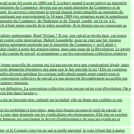
avail avait été posée en 1886 par É. Lockroy quand il avait enlevé au ministère
 au ministère du Commerce, devenu par ses soins ministère du Commerce et de
, les services concernant le travail étaient restés rattachés au ministère du
n constituant son gouvernement le 14 mars 1906 (six semaines avant le tumultueux
inistère du Commerce, de l'Industrie et du Travail, confié, on l'a vu, à G.
n'était guère touché de la grâce socialiste, fit le dernier pas en consacrant au
cialiste indépendant, René Viviani ? Si oui, son calcul se révéla faux, car toutes
nt contre cette innovation. Hubert Lagardelle, pour ne citer que lui, énonça
uption autrement profonde que le ministère du Commerce », qu'il allait «
re l'aider à sortir des sentiers battus, mais sans issue de la Révolution. Le projet
ts du contrat de travail, et notamment « sur les conventions collectives relatives
ne forme nouvelle de contrat qui n'a pas encore reçu une consécration légale, mais
cette démarche législative qui aime que le fait précède la loi.] Elle ne constitue
elles devront satisfaire les contrats individuels passés entre employeurs et
a convention collective de travail n'a pas moins été favorablement accueillie par
ncurrence ruineuse.
euvre définitive. La convention collective n'est encore qu'en voie d'évolution. On a
oir être dans l'avenir ».
loi ne forcerait rien: calquée sur la réalité, elle ne ferait que codifier ce qui
ler les problèmes à leur place, mais leur fournir un nouvel outil de travail, et
 à cette date dominée par les syndicalistes révolutionnaires. Elle tint en octobre
e fameuse qui proclamait le devoir d'indépendance de tous ses syndicats et
s, et le Congrès vota (on ne sait à quelle majorité, le vote s'étant fait à mains