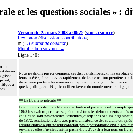
e et les questions sociales » : di
Version du 25 mars 2008 à 00:25
(
voir la source
)
Lexington
(
discussion
|
contributions
)
m
(
→‎Le droit de coalition
)
Modification suivante →
Ligne 148 :
ntion
ent déviés
Nous ne dirons pas ici comment ces dispositifs libéraux, mis en place d
s grèves
leurs intérêts, furent déviés rapidement de leur vocation première par de
périal,
de réunion par tous les ennemis du régime impérial, dont le nombre croi
litique à
que la politique de Napoléon III en faveur du monde ouvrier lui gagnait
des
== La liberté syndicale ==
Les hommes politiques libéraux ne tardèrent pas à se rendre compte que l
1868 les avaient permises se prêtaient à tous les débordements et déso
ceux-ci ne sont pas encadrés, structurés, disciplinés par une organisat
de 1872, renaissaient de toutes parts, en l'absence des socialistes, aprè
administrative » qui ne leur conférait pas la personnalité civile, les la
ouvriers : elles n'avaient même pas le droit d'ouvrir à leur nom un livre