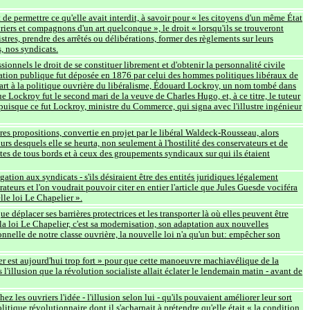
t de permettre ce qu'elle avait interdit, à savoir pour « les citoyens d'un même État
riers et compagnons d'un art quelconque », le droit « lorsqu'ils se trouveront
stres, prendre des arrêtés ou délibérations, former des règlements sur leurs
, nos syndicats.
ionnels le droit de se constituer librement et d'obtenir la personnalité civile
tration publique fut déposée en 1876 par celui des hommes politiques libéraux de
part à la politique ouvrière du libéralisme, Édouard Lockroy, un nom tombé dans
e Lockroy fut le second mari de la veuve de Charles Hugo, et, à ce titre, le tuteur
, puisque ce fut Lockroy, ministre du Commerce, qui signa avec l'illustre ingénieur
tres propositions, convertie en projet par le libéral Waldeck-Rousseau, alors
ours desquels elle se heurta, non seulement à l'hostilité des conservateurs et de
stes de tous bords et à ceux des groupements syndicaux sur qui ils étaient
gation aux syndicats - s'ils désiraient être des entités juridiques légalement
rateurs et l'on voudrait pouvoir citer en entier l'article que Jules Guesde vociféra
lle loi Le Chapelier ».
ue déplacer ses barrières protectrices et les transporter là où elles peuvent être
de la loi Le Chapelier, c'est sa modernisation, son adaptation aux nouvelles
ionnelle de notre classe ouvrière, la nouvelle loi n'a qu'un but: empêcher son
ier est aujourd'hui trop fort » pour que cette manoeuvre machiavélique de la
l'illusion que la révolution socialiste allait éclater le lendemain matin - avant de
ez les ouvriers l'idée - l'illusion selon lui - qu'ils pouvaient améliorer leur sort
olitique révolutionnaire dont il s'acharnait à prétendre qu'elle était « la condition