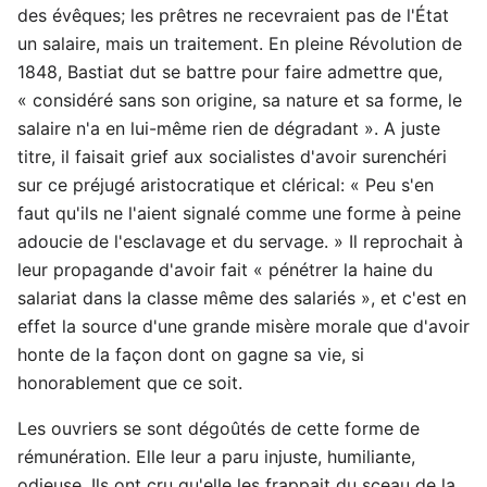
des évêques; les prêtres ne recevraient pas de l'État
un salaire, mais un traitement. En pleine Révolution de
1848, Bastiat dut se battre pour faire admettre que,
« considéré sans son origine, sa nature et sa forme, le
salaire n'a en lui-même rien de dégradant ». A juste
titre, il faisait grief aux socialistes d'avoir surenchéri
sur ce préjugé aristocratique et clérical: « Peu s'en
faut qu'ils ne l'aient signalé comme une forme à peine
adoucie de l'esclavage et du servage. » Il reprochait à
leur propagande d'avoir fait « pénétrer la haine du
salariat dans la classe même des salariés », et c'est en
effet la source d'une grande misère morale que d'avoir
honte de la façon dont on gagne sa vie, si
honorablement que ce soit.
Les ouvriers se sont dégoûtés de cette forme de
rémunération. Elle leur a paru injuste, humiliante,
odieuse. Ils ont cru qu'elle les frappait du sceau de la