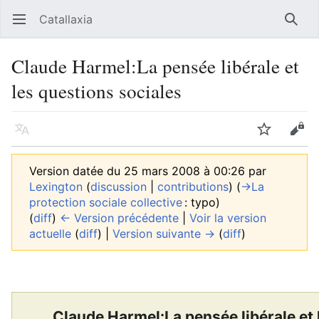
Catallaxia
Ouvrir le menu principal
Reche
Claude Harmel:La pensée libérale et
les questions sociales
Langue
Suivre
Modifier
Version datée du 25 mars 2008 à 00:26 par
Lexington
(
discussion
|
contributions
)
(
→‎La
protection sociale collective
:
typo
)
(
diff
)
← Version précédente
|
Voir la version
actuelle
(
diff
) |
Version suivante →
(
diff
)
Claude Harmel:La pensée libérale et 