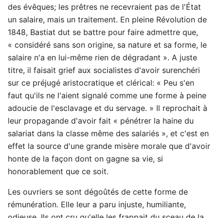
des évêques; les prêtres ne recevraient pas de l'État
un salaire, mais un traitement. En pleine Révolution de
1848, Bastiat dut se battre pour faire admettre que,
« considéré sans son origine, sa nature et sa forme, le
salaire n'a en lui-même rien de dégradant ». A juste
titre, il faisait grief aux socialistes d'avoir surenchéri
sur ce préjugé aristocratique et clérical: « Peu s'en
faut qu'ils ne l'aient signalé comme une forme à peine
adoucie de l'esclavage et du servage. » Il reprochait à
leur propagande d'avoir fait « pénétrer la haine du
salariat dans la classe même des salariés », et c'est en
effet la source d'une grande misère morale que d'avoir
honte de la façon dont on gagne sa vie, si
honorablement que ce soit.
Les ouvriers se sont dégoûtés de cette forme de
rémunération. Elle leur a paru injuste, humiliante,
odieuse. Ils ont cru qu'elle les frappait du sceau de la