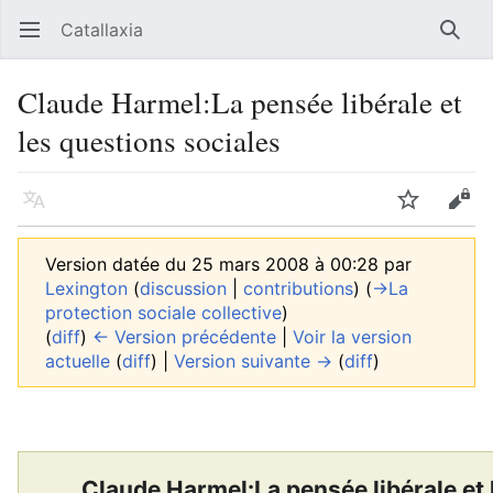
Catallaxia
Ouvrir le menu principal
Reche
Claude Harmel:La pensée libérale et
les questions sociales
Langue
Suivre
Modifier
Version datée du 25 mars 2008 à 00:28 par
Lexington
(
discussion
|
contributions
)
(
→‎La
protection sociale collective
)
(
diff
)
← Version précédente
|
Voir la version
actuelle
(
diff
) |
Version suivante →
(
diff
)
Claude Harmel:La pensée libérale et 