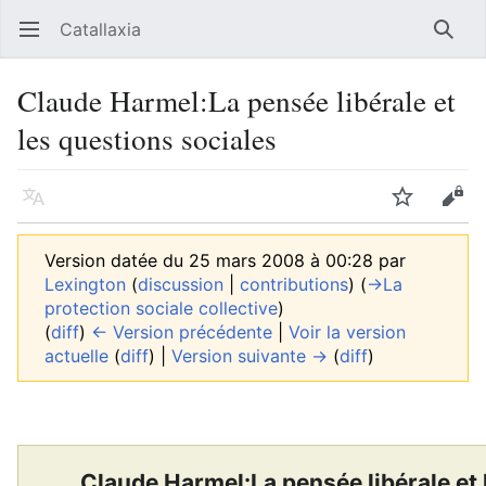
Catallaxia
Ouvrir le menu principal
Reche
Claude Harmel:La pensée libérale et
les questions sociales
Langue
Suivre
Modifier
Version datée du 25 mars 2008 à 00:28 par
Lexington
(
discussion
|
contributions
)
(
→‎La
protection sociale collective
)
(
diff
)
← Version précédente
|
Voir la version
actuelle
(
diff
) |
Version suivante →
(
diff
)
Claude Harmel:La pensée libérale et 