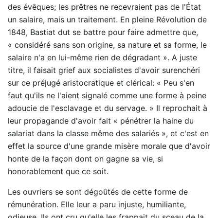
des évêques; les prêtres ne recevraient pas de l'État
un salaire, mais un traitement. En pleine Révolution de
1848, Bastiat dut se battre pour faire admettre que,
« considéré sans son origine, sa nature et sa forme, le
salaire n'a en lui-même rien de dégradant ». A juste
titre, il faisait grief aux socialistes d'avoir surenchéri
sur ce préjugé aristocratique et clérical: « Peu s'en
faut qu'ils ne l'aient signalé comme une forme à peine
adoucie de l'esclavage et du servage. » Il reprochait à
leur propagande d'avoir fait « pénétrer la haine du
salariat dans la classe même des salariés », et c'est en
effet la source d'une grande misère morale que d'avoir
honte de la façon dont on gagne sa vie, si
honorablement que ce soit.
Les ouvriers se sont dégoûtés de cette forme de
rémunération. Elle leur a paru injuste, humiliante,
odieuse. Ils ont cru qu'elle les frappait du sceau de la