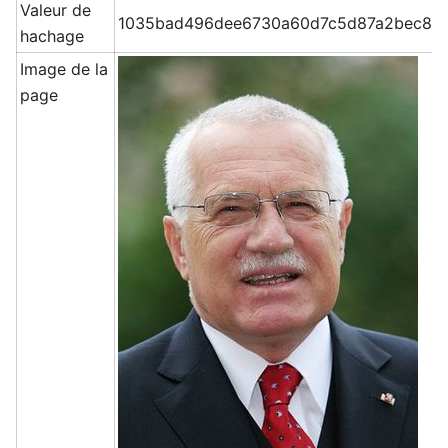
Valeur de
1035bad496dee6730a60d7c5d87a2bec8c
hachage
Image de la
page