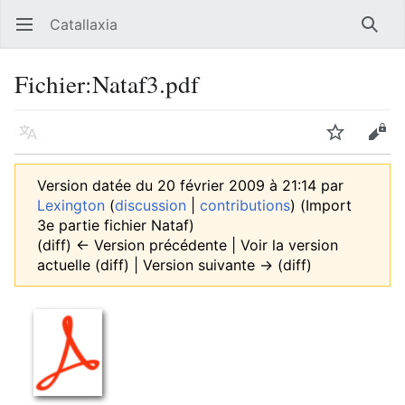
Catallaxia
Ouvrir le menu principal
Reche
Fichier
:
Nataf3.pdf
Langue
Suivre
Modifier
Version datée du 20 février 2009 à 21:14 par
Lexington
(
discussion
|
contributions
)
(Import
3e partie fichier Nataf)
(diff) ← Version précédente | Voir la version
actuelle (diff) | Version suivante → (diff)