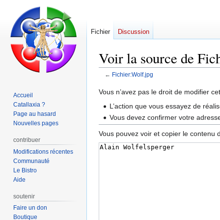
Fichier
Discussion
Voir la source de Fic
←
Fichier:Wolf.jpg
Aller
Aller
Vous n’avez pas le droit de modifier ce
Accueil
à
à
Catallaxia ?
L’action que vous essayez de réalis
la
la
Page au hasard
Vous devez confirmer votre adresse 
navigation
recherche
Nouvelles pages
Vous pouvez voir et copier le contenu 
contribuer
Modifications récentes
Communauté
Le Bistro
Aide
soutenir
Faire un don
Boutique