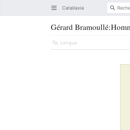
Catallaxia
Ouvrir le menu principal
Gérard Bramoullé:Homm
Langue