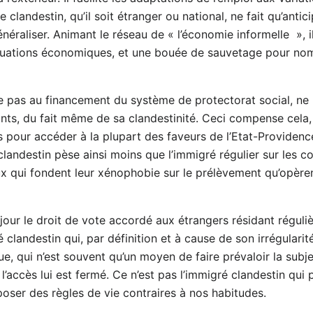
 clandestin, qu’il soit étranger ou national, ne fait qu’anti
éraliser. Animant le réseau de « l’économie informelle », il
tuations économiques, et une bouée de sauvetage pour nombr
pe pas au financement du système de protectorat social, ne 
ants, du fait même de sa clandestinité. Ceci compense cela,
 pour accéder à la plupart des faveurs de l’Etat-Providenc
landestin pèse ainsi moins que l’immigré régulier sur les co
x qui fondent leur xénophobie sur le prélèvement qu’opèren
jour le droit de vote accordé aux étrangers résidant réguliè
 clandestin qui, par définition et à cause de son irrégularit
ue, qui n’est souvent qu’un moyen de faire prévaloir la subje
nt l’accès lui est fermé. Ce n’est pas l’immigré clandestin qui
oser des règles de vie contraires à nos habitudes.