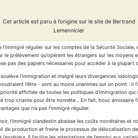
Cet article est paru à l’origine sur le site de Bertrand
Lemennicier
l’immigré régulier sur les comptes de la Sécurité Sociale, 
r le prélèvement qu’opèrent les étrangers sur les moyens et
ose pas des papiers nécessaires pour accéder à la plupart d
oulève l’immigration et malgré leurs divergences idéologi
udraient l’être - sont au moins unanimes sur un point : il fa
a priorité affichée de toutes les politiques d’immigration q
 trop criante pour être honnête... En fait, bouc émissaire fa
antages que n’a pas l’immigré régulier.
 noir, l’immigré clandestin abaisse les coûts monétaires et n
eil de production et freine le processus de délocalisation d
à l’extérieur. Il facilite les adaptations de l’emploi aux vari