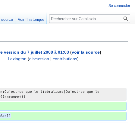
Se connecter
Rechercher
e source
Voir l’historique
e version du 7 juillet 2008 à 01:03
(
voir la source
)
Lexington
(
discussion
|
contributions
)
an:Qu’est-ce que le libéralisme|Qu’est-ce que le 
 {{document}}
réan]]