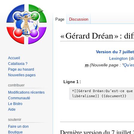
Page
Discussion
« Gérard Dréan » : dif
Aller
Aller
Version du 7 juille
à
à
Accueil
Lexington
(
d
la
la
Catallaxia ?
m
(Nouvelle page : *
Qu’es
navigation
recherche
Page au hasard
Nouvelles pages
Ligne 1 :
contribuer
*[[Gérard Dréan:Qu’est-ce que
Modifications récentes
libéralisme]] {{document}}
Communauté
Le Bistro
Aide
soutenir
Faire un don
Dernière version du 7 juillet
Boutique