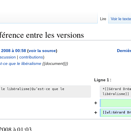
Lire
Voir le text
férence entre les versions
t 2008 à 00:58
(
voir la source
)
Dernièr
iscussion
|
contributions
)
A
t-ce que le libéralisme
{{document}})
u
c
Ligne 1 :
u
n
 le libéralisme|Qu’est-ce que le 
*[[Gérard Dré
libéralisme]]
r
é
s
[[wl:Gérard D
u
m
 2008 à 01:03
é