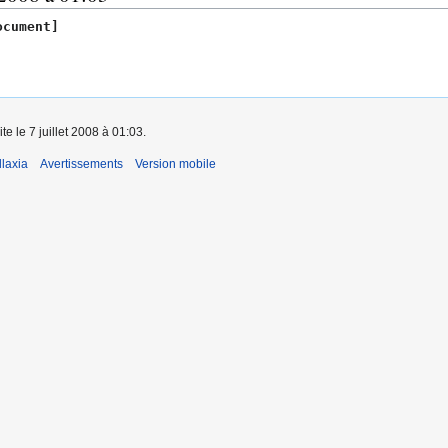
d
cument]
e
s
m
o
d
te le 7 juillet 2008 à 01:03.
i
f
laxia
Avertissements
Version mobile
i
c
a
t
i
o
n
s