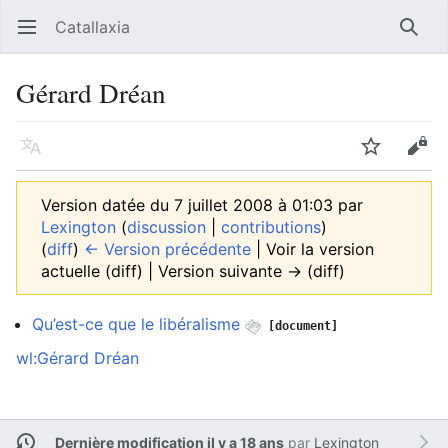
Catallaxia
Ouvrir le menu principal
Reche
Gérard Dréan
Langue
Suivre
Modifier
Version datée du 7 juillet 2008 à 01:03 par
Lexington
(
discussion
|
contributions
)
(
diff
)
← Version précédente
| Voir la version
actuelle (diff) | Version suivante → (diff)
Qu’est-ce que le libéralisme
[document]
wl:Gérard Dréan
Dernière modification il y a 18 ans
par
Lexington