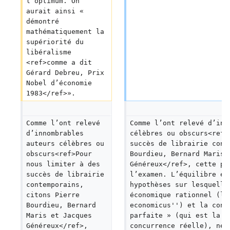
l’optimum. On 
aurait ainsi « 
démontré 
mathématiquement la 
supériorité du 
libéralisme 
<ref>comme a dit 
Gérard Debreu, Prix 
Nobel d’économie 
1983</ref>».
Comme l’ont relevé 
Comme l’ont relevé d’inn
d’innombrables 
célèbres ou obscurs<ref>
auteurs célèbres ou 
succès de librairie cont
obscurs<ref>Pour 
Bourdieu, Bernard Maris 
nous limiter à des 
Généreux</ref>, cette po
succès de librairie 
l’examen. L’équilibre éc
contemporains, 
hypothèses sur lesquelle
citons Pierre 
économique rationnel (le
Bourdieu, Bernard 
economicus'') et la conc
Maris et Jacques 
parfaite » (qui est la n
Généreux</ref>, 
concurrence réelle), ne 