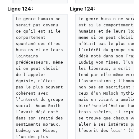
Ligne 124 :
Ligne 124 :
Le genre humain ne 
Le genre humain ne serai
serait pas devenu 
est si le comportement s
ce qu’il est si le 
humains et de leurs loin
comportement 
même si on peut choisir 
spontané des êtres 
n’était pas le plus souv
humains et de leurs 
l’intérêt du groupe soci
lointains 
déjà noté dans son Trait
prédécesseurs, même 
Ludwig von Mises, l’un d
si on peut choisir 
les libéraux, a écrit : 
de l’appeler 
tend par elle-même vers 
égoïste, n’était 
l’association ; l’homme 
pas le plus souvent 
non pas en sacrifiant se
cohérent avec 
ceux d’un Moloch mythiqu
l’intérêt du groupe 
mais en visant à amélior
social. Adam Smith 
être''<ref>L’Action huma
l’avait déjà noté 
trois siècles, il rejoin
dans son Traité des 
se trouve que chacun va 
sentiments moraux. 
aller à ses intérêts par
Ludwig von Mises, 
l’esprit des lois'' (174
l’un des plus 