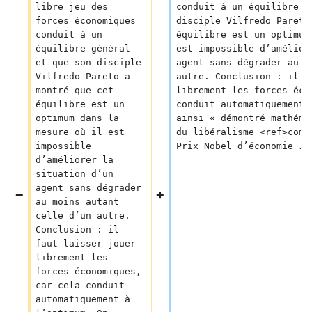
libre jeu des 
conduit à un équilibre g
forces économiques 
disciple Vilfredo Pareto
conduit à un 
équilibre est un optimum
équilibre général 
est impossible d’amélior
et que son disciple 
agent sans dégrader au m
Vilfredo Pareto a 
autre. Conclusion : il f
montré que cet 
librement les forces éco
équilibre est un 
conduit automatiquement 
optimum dans la 
ainsi « démontré mathéma
mesure où il est 
du libéralisme <ref>comm
impossible 
Prix Nobel d’économie 19
d’améliorer la 
situation d’un 
agent sans dégrader 
au moins autant 
celle d’un autre. 
Conclusion : il 
faut laisser jouer 
librement les 
forces économiques, 
car cela conduit 
automatiquement à 