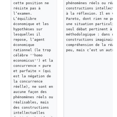
cette position ne 
phénomènes réels ou réal
résiste pas à 
constructions intellectu
l’examen. 
à la réflexion. Il en va
L’équilibre 
Pareto, dont rien ne per
économique et les 
une situation particuliè
hypothèses sur 
seul débat pertinent à l
lesquelles il 
méthodologique : dans qu
repose, l’agent 
constructions imaginaire
économique 
compréhension de la réal
rationnel (le trop 
peu, mais c’est un autre
célèbre ''homo 
economicus'') et la 
concurrence « pure 
et parfaite » (qui 
est la négation de 
la concurrence 
réelle), ne sont en 
aucune façon des 
phénomènes réels ou 
réalisables, mais 
des constructions 
intellectuelles 