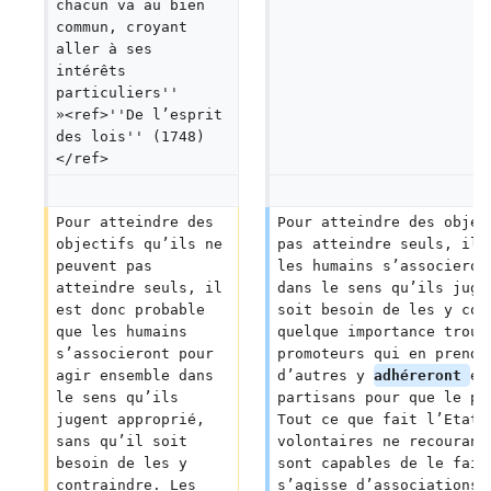
chacun va au bien 
commun, croyant 
aller à ses 
intérêts 
particuliers'' 
»<ref>''De l’esprit 
des lois'' (1748)
</ref>
Pour atteindre des 
Pour atteindre des objec
objectifs qu’ils ne 
pas atteindre seuls, il 
peuvent pas 
les humains s’associeron
atteindre seuls, il 
dans le sens qu’ils juge
est donc probable 
soit besoin de les y con
que les humains 
quelque importance trouv
s’associeront pour 
promoteurs qui en prendr
agir ensemble dans 
d’autres y 
adhéreront 
et
le sens qu’ils 
partisans pour que le pr
jugent approprié, 
Tout ce que fait l’Etat,
sans qu’il soit 
volontaires ne recourant
besoin de les y 
sont capables de le fair
contraindre. Les 
s’agisse d’associations 