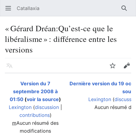
Catallaxia
Ouvrir le menu principal
Reche
« Gérard Dréan:Qu’est-ce que le
libéralisme » : différence entre les
versions
Langue
Suivre
Modifier
Version du 7
Dernière version du 19 oct
septembre 2008 à
sour
01:50
(
voir la source
)
Lexington
(
discussi
Lexington
(
discussion
|
Aucun résumé des
contributions
)
m
Aucun résumé des
modifications