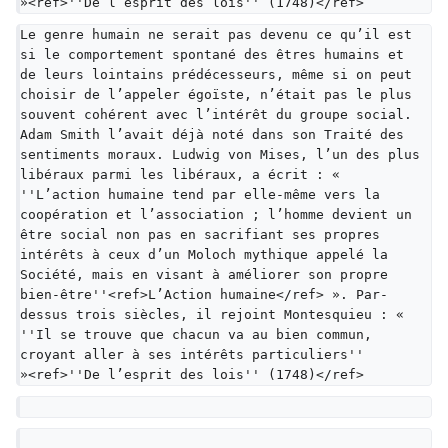
»<ref>''De l’esprit des lois'' (1748)</ref>
Le genre humain ne serait pas devenu ce qu’il est 
si le comportement spontané des êtres humains et 
de leurs lointains prédécesseurs, même si on peut 
choisir de l’appeler égoïste, n’était pas le plus 
souvent cohérent avec l’intérêt du groupe social. 
Adam Smith l’avait déjà noté dans son Traité des 
sentiments moraux. Ludwig von Mises, l’un des plus 
libéraux parmi les libéraux, a écrit : « 
''L’action humaine tend par elle-même vers la 
coopération et l’association ; l’homme devient un 
être social non pas en sacrifiant ses propres 
intérêts à ceux d’un Moloch mythique appelé la 
Société, mais en visant à améliorer son propre 
bien-être''<ref>L’Action humaine</ref> ». Par-
dessus trois siècles, il rejoint Montesquieu : « 
''Il se trouve que chacun va au bien commun, 
croyant aller à ses intérêts particuliers'' 
»<ref>''De l’esprit des lois'' (1748)</ref>