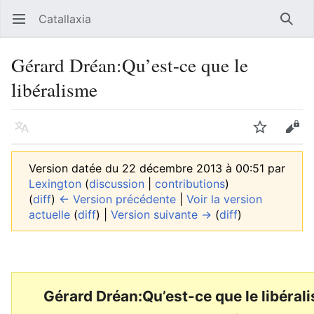
Catallaxia
Ouvrir le menu principal
Reche
Gérard Dréan:Qu’est-ce que le
libéralisme
Langue
Suivre
Modifier
Version datée du 22 décembre 2013 à 00:51 par
Lexington
(
discussion
|
contributions
)
(
diff
)
← Version précédente
|
Voir la version
actuelle
(
diff
) |
Version suivante →
(
diff
)
Gérard Dréan:Qu’est-ce que le libéral