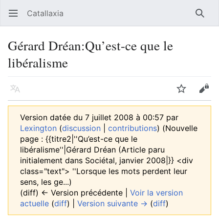
Catallaxia
Ouvrir le menu principal
Reche
Gérard Dréan:Qu’est-ce que le
libéralisme
Langue
Suivre
Modifier
Version datée du 7 juillet 2008 à 00:57 par
Lexington
(
discussion
|
contributions
)
(Nouvelle
page : {{titre2|''Qu’est-ce que le
libéralisme''|Gérard Dréan (Article paru
initialement dans Sociétal, janvier 2008|}} <div
class="text"> ''Lorsque les mots perdent leur
sens, les ge...)
(diff) ← Version précédente |
Voir la version
actuelle
(
diff
) |
Version suivante →
(
diff
)