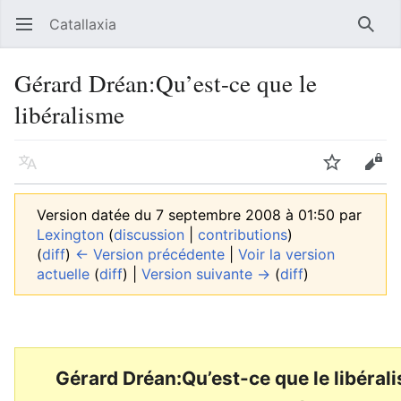
Catallaxia
Ouvrir le menu principal
Reche
Gérard Dréan:Qu’est-ce que le
libéralisme
Langue
Suivre
Modifier
Version datée du 7 septembre 2008 à 01:50 par
Lexington
(
discussion
|
contributions
)
(
diff
)
← Version précédente
|
Voir la version
actuelle
(
diff
) |
Version suivante →
(
diff
)
Gérard Dréan:Qu’est-ce que le libéral