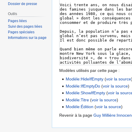
Dossier de presse
Outils
Pages liées
Suivi des pages liées
Pages spéciales
Informations sur la page
Modèles utilisés par cette page :
Modèle:HideIfEmpty
(
voir la source
Modèle:IfEmptyDo
(
voir la source
)
Modèle:ShowIfEmpty
(
voir la sourc
Modèle:Titre
(
voir la source
)
Modèle:Édition
(
voir la source
)
Revenir à la page
Guy Millière:Innocen