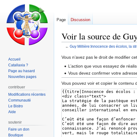
Page
Discussion
Voir la source de Guy
←
Guy Millière:Innocence des écolos, la st
Aller
Aller
Vous n’avez pas le droit de modifier ce
Accueil
à
à
Catallaxia ?
L’action que vous essayez de réalis
la
la
Page au hasard
Vous devez confirmer votre adresse 
navigation
recherche
Nouvelles pages
Vous pouvez voir et copier le contenu 
contribuer
Modifications récentes
Communauté
Le Bistro
Aide
soutenir
Faire un don
Boutique