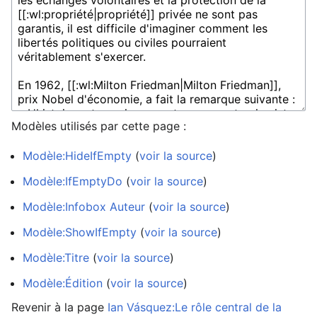
Modèles utilisés par cette page :
Modèle:HideIfEmpty
(
voir la source
)
Modèle:IfEmptyDo
(
voir la source
)
Modèle:Infobox Auteur
(
voir la source
)
Modèle:ShowIfEmpty
(
voir la source
)
Modèle:Titre
(
voir la source
)
Modèle:Édition
(
voir la source
)
Revenir à la page
Ian Vásquez:Le rôle central de la