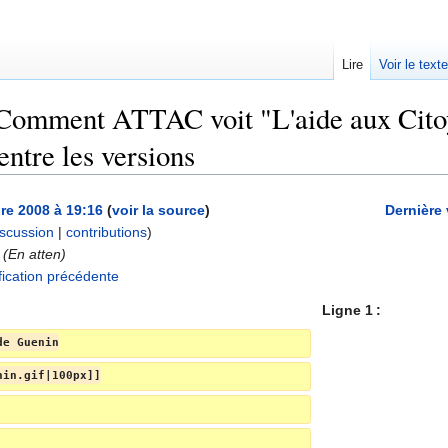
Lire
Voir le text
Comment ATTAC voit "L'aide aux Citoyen
 entre les versions
re 2008 à 19:16
(
voir la source
)
Dernière
iscussion
|
contributions
)
(En atten)
ication précédente
Ligne 1 :
de Guenin
nin.gif|100px]]