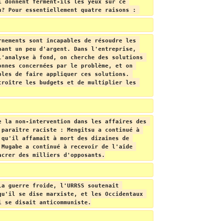
i donnent ferment-ils les yeux sur ce 
n? Pour essentiellement quatre raisons : 
rnements sont incapables de résoudre les 
hant un peu d'argent. Dans l'entreprise, 
l'analyse à fond, on cherche des solutions 
onnes concernées par le problème, et on 
bles de faire appliquer ces solutions. 
croître les budgets et de multiplier les 
e la non-intervention dans les affaires des 
 paraître raciste : Mengitsu a continué à 
 qu'il affamait à mort des dizaines de 
 Mugabe a continué à recevoir de l'aide 
acrer des milliers d'opposants.
la guerre froide, l'URRSS soutenait 
qu'il se dise marxiste, et les Occidentaux 
i se disait anticommuniste.