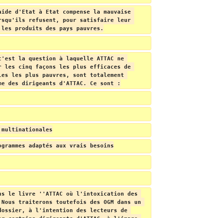
aide d'Etat à Etat compense la mauvaise 
rsqu'ils refusent, pour satisfaire leur 
 les produits des pays pauvres.
c'est la question à laquelle ATTAC ne 
r les cinq façons les plus efficaces de 
les les plus pauvres, sont totalement 
me des dirigeants d'ATTAC. Ce sont :
 multinationales
ogrammes adaptés aux vrais besoins
ns le livre ''ATTAC où l'intoxication des 
 Nous traiterons toutefois des OGM dans un 
dossier, à l'intention des lecteurs de 