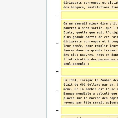
dirigeants corrompus et dicta
des banques, institutions fin
On ne saurait mieux dire : il
pauvres à s'en sortir, que l'
Etats, quelle que soit l'orig
plus grande partie de ces "ai
dirigeants corrompus et incom
leur armée, pour remplir leur
lancer dans de grands travaux
des plus pauvres. Nous en don
l'intoxication des personnes 
seul exemple :
En 1964, lorsque la Zambie de
était de 600 dollars par an. 
même. Or la Zambie est l'une 
Banque mondiale a calculé que
placée sur le marché des capi
revenu par tête serait aujour