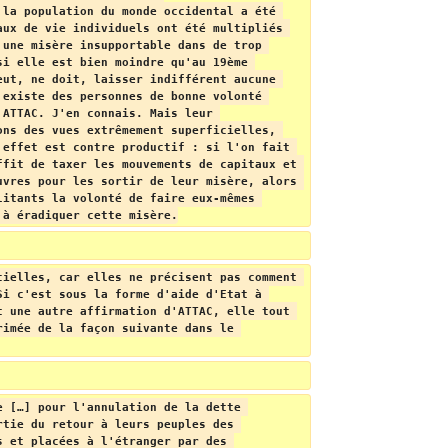
 la population du monde occidental a été 
aux de vie individuels ont été multipliés 
 une misère insupportable dans de trop 
si elle est bien moindre qu'au 19ème 
eut, ne doit, laisser indifférent aucune 
 existe des personnes de bonne volonté 
'ATTAC. J'en connais. Mais leur 
ons des vues extrêmement superficielles, 
'effet est contre productif : si l'on fait 
ffit de taxer les mouvements de capitaux et 
uvres pour les sortir de leur misère, alors 
litants la volonté de faire eux-mêmes 
 à éradiquer cette misère.
cielles, car elles ne précisent pas comment 
Si c'est sous la forme d'aide d'Etat à 
t une autre affirmation d'ATTAC, elle tout 
rimée de la façon suivante dans le 
e […] pour l'annulation de la dette 
rtie du retour à leurs peuples des 
s et placées à l'étranger par des 