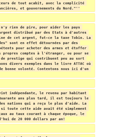
teurs de tout acabit, avec la complicité 
ancières, et gouvernements du Nord."''
 n'y rien de pire, pour aider les pays 
argent distribué par des Etats à d'autres 
ine de cet argent, fut-ce la taxe Tobin. La 
des" sont en effet détournées par des 
pétents pour acheter des armes et étoffer 
s propres comptes à l'étranger, ou pour se 
 de prestige qui contribuent peu au sort 
nons divers exemples dans le livre ATTAC où 
de bonne volonté. Contentons nous ici d'un 
vint indépendante, le revenu par habitant 
Quarante ans plus tard, il est toujours le 
des nations qui a reçu le plus d'aide. La 
 si toute cette aide avait été simplement 
taux au taux courant à chaque époque, le 
d'hui de 20 000 dollars par an!