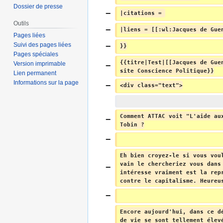
Dossier de presse
|citations = 
Outils
|liens = [[:wl:Jacques de Gue
Pages liées
Suivi des pages liées
}}
Pages spéciales
{{titre|Test|[[Jacques de Gue
Version imprimable
site Conscience Politique}}
Lien permanent
Informations sur la page
<div class="text">
Comment ATTAC voit "L'aide au
Tobin ?
Eh bien croyez-le si vous vou
vain le chercheriez vous dans
intéresse vraiment est la rep
contre le capitalisme. Heureu
Encore aujourd'hui, dans ce d
de vie se sont tellement élev