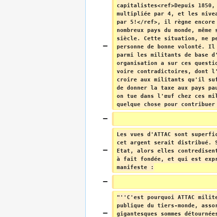
capitalistes<ref>Depuis 1850,
multipliée par 4, et les nive
par 5!</ref>, il règne encore
nombreux pays du monde, même 
siècle. Cette situation, ne p
personne de bonne volonté. Il
parmi les militants de base d
organisation a sur ces questi
voire contradictoires, dont l
croire aux militants qu'il su
de donner la taxe aux pays pa
on tue dans l'œuf chez ces mi
quelque chose pour contribuer
Les vues d'ATTAC sont superfi
cet argent serait distribué. 
Etat, alors elles contredisen
à fait fondée, et qui est exp
manifeste :
"''C'est pourquoi ATTAC milit
publique du tiers-monde, asso
gigantesques sommes détournée