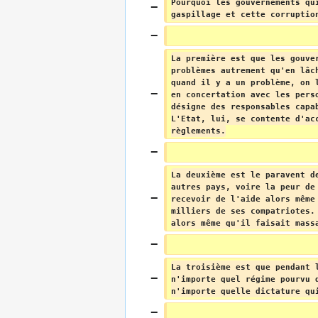
Pourquoi les gouvernements qu
gaspillage et cette corruptio
La première est que les gouve
problèmes autrement qu'en lâc
quand il y a un problème, on 
en concertation avec les pers
désigne des responsables capa
L'Etat, lui, se contente d'ac
règlements.
La deuxième est le paravent d
autres pays, voire la peur de
recevoir de l'aide alors même
milliers de ses compatriotes.
alors même qu'il faisait mass
La troisième est que pendant 
n'importe quel régime pourvu 
n'importe quelle dictature qu