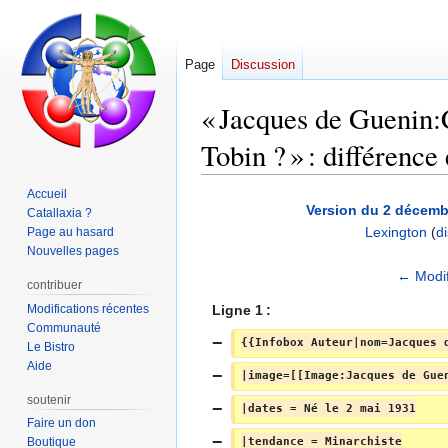
Page
Discussion
« Jacques de Guenin:
Tobin ? » : différence
Accueil
Aller
Aller
Version du 2 décemb
Catallaxia ?
à
à
Lexington
(
d
Page au hasard
la
la
Nouvelles pages
navigation
recherche
← Modif
contribuer
Modifications récentes
Ligne 1 :
Communauté
{{Infobox Auteur|nom=Jacques 
Le Bistro
Aide
|image=[[Image:Jacques de Gue
soutenir
|dates = Né le 2 mai 1931
Faire un don
|tendance = Minarchiste
Boutique