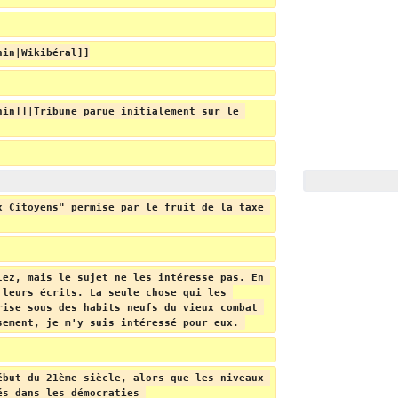
nin|Wikibéral]]
nin]]|Tribune parue initialement sur le 
x Citoyens" permise par le fruit de la taxe 
lez, mais le sujet ne les intéresse pas. En 
 leurs écrits. La seule chose qui les 
rise sous des habits neufs du vieux combat 
sement, je m'y suis intéressé pour eux. 
ébut du 21ème siècle, alors que les niveaux 
és dans les démocraties 