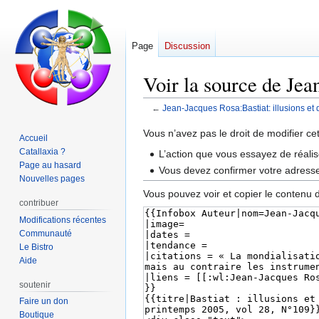
Page
Discussion
Voir la source de Jean
←
Jean-Jacques Rosa:Bastiat: illusions et d
Aller
Aller
Vous n’avez pas le droit de modifier ce
Accueil
à
à
Catallaxia ?
L’action que vous essayez de réalis
la
la
Page au hasard
Vous devez confirmer votre adresse 
navigation
recherche
Nouvelles pages
Vous pouvez voir et copier le contenu 
contribuer
Modifications récentes
Communauté
Le Bistro
Aide
soutenir
Faire un don
Boutique