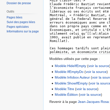
Dossier de presse
Outils
Pages liées
Suivi des pages liées
Pages spéciales
Informations sur la page
Modèles utilisés par cette page :
Modèle:HideIfEmpty
(
voir la source
Modèle:IfEmptyDo
(
voir la source
)
Modèle:Infobox Auteur
(
voir la sou
Modèle:ShowIfEmpty
(
voir la sourc
Modèle:Titre
(
voir la source
)
Modèle:Édition
(
voir la source
)
Revenir à la page
Jean-Jacques Rosa:Bas