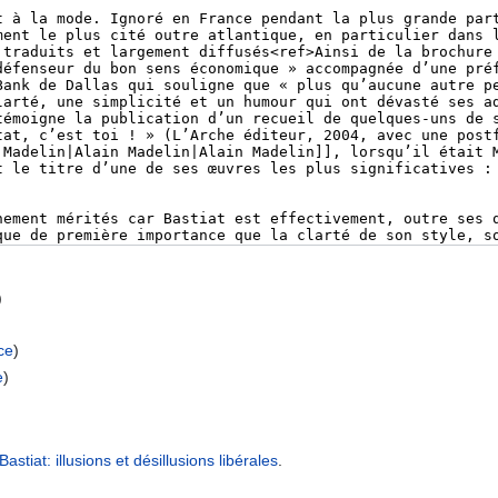
)
rce
)
e
)
tiat: illusions et désillusions libérales
.