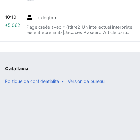
interpelle les entreprenants
10:10
Lexington
+5 062
Page créée avec « {{titre2|Un intellectuel interprète
les entreprenants|Jacques Plassard|Article paru
dans le numéro 116 (septembre 1984) des ''Quatre
Vérités'', r... »
Catallaxia
Politique de confidentialité
Version de bureau