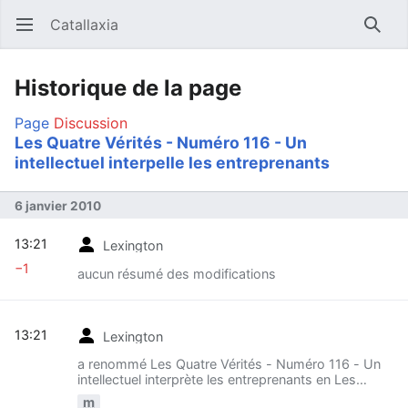
Catallaxia
Ouvrir le menu principal
Reche
Historique de la page
Page
Discussion
Les Quatre Vérités - Numéro 116 - Un
intellectuel interpelle les entreprenants
6 janvier 2010
13:21
Lexington
−1
aucun résumé des modifications
13:21
Lexington
a renommé Les Quatre Vérités - Numéro 116 - Un
intellectuel interprète les entreprenants en Les
Quatre Vérités - Numéro 116 - Un intellectuel
m