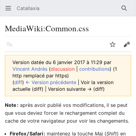
Catallaxia
Ouvrir le menu principal
Reche
MediaWiki
:
Common.css
Langue
Suivre
Modifier
Version datée du 6 janvier 2017 à 11:29 par
Vincent Andrès
(
discussion
|
contributions
)
(1
http remplacé par https)
(
diff
)
← Version précédente
| Voir la version
actuelle (diff) | Version suivante → (diff)
Note :
après avoir publié vos modifications, il se peut
que vous deviez forcer le rechargement complet du
cache de votre navigateur pour voir les changements.
Firefox / Safari :
maintenez la touche
Maj
(
Shift
) en