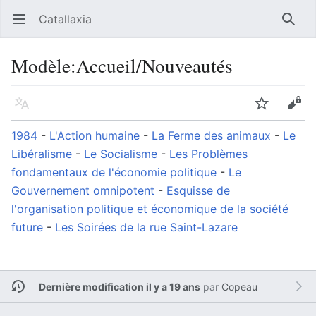
Catallaxia
Ouvrir le menu principal
Reche
Modèle
:
Accueil/Nouveautés
Langue
Suivre
Modifier
1984
-
L'Action humaine
-
La Ferme des animaux
-
Le
Libéralisme
-
Le Socialisme
-
Les Problèmes
fondamentaux de l'économie politique
-
Le
Gouvernement omnipotent
-
Esquisse de
l'organisation politique et économique de la société
future
-
Les Soirées de la rue Saint-Lazare
Dernière modification il y a 19 ans
par
Copeau