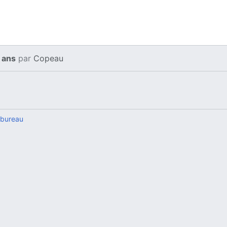
9 ans
par
Copeau
 bureau