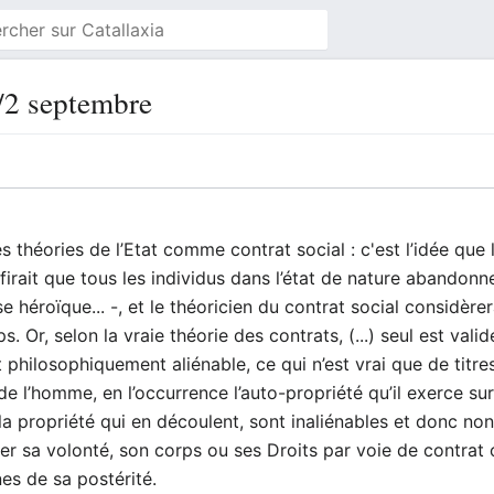
r/2 septembre
théories de l’Etat comme contrat social : c'est l’idée que l’
firait que tous les individus dans l’état de nature abandonne
se héroïque... -, et le théoricien du contrat social consid
. Or, selon la vraie théorie des contrats, (...) seul est vali
 philosophiquement aliénable, ce qui n’est vrai que de titres
 de l’homme, en l’occurrence l’auto-propriété qu’il exerce su
la propriété qui en découlent, sont inaliénables et donc no
r sa volonté, son corps ou ses Droits par voie de contrat ob
es de sa postérité.