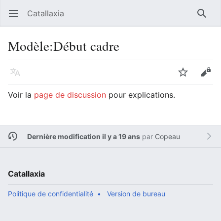
Catallaxia
Ouvrir le menu principal
Reche
Modèle
:
Début cadre
Langue
Suivre
Modifier
Voir la
page de discussion
pour explications.
Dernière modification il y a 19 ans
par
Copeau
Catallaxia
Politique de confidentialité
Version de bureau