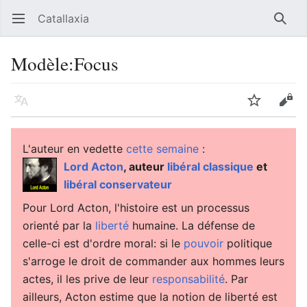
Catallaxia
Ouvrir le menu principal
Reche
Modèle
:
Focus
Langue
Suivre
Modifier
L'auteur en vedette
cette semaine
:
Lord Acton
, auteur
libéral classique
et
libéral conservateur
Pour Lord Acton, l'histoire est un processus
orienté par la
liberté
humaine. La défense de
celle-ci est d'ordre moral: si le
pouvoir
politique
s'arroge le droit de commander aux hommes leurs
actes, il les prive de leur
responsabilité
. Par
ailleurs, Acton estime que la notion de liberté est