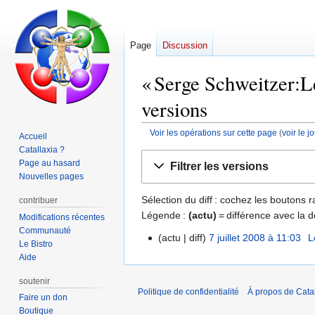
Page
Discussion
« Serge Schweitzer:Le
versions
Voir les opérations sur cette page
(
voir le 
Accueil
Catallaxia ?
Aller
Aller
Page au hasard
Filtrer les versions
à
à
Nouvelles pages
la
la
Sélection du diff : cochez les boutons
contribuer
navigation
recherche
Légende :
(actu)
= différence avec la d
Modifications récentes
Communauté
actu
diff
7 juillet 2008 à 11:03
‎
L
7
Le Bistro
juillet
Aide
2008
soutenir
Politique de confidentialité
À propos de Catal
Faire un don
Boutique