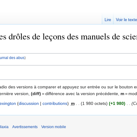
Lire
Voir le text
s drôles de leçons des manuels de scien
journal des abus
)
 radio des versions à comparer et appuyez sur entrée ou sur le bouton e
ernière version,
(diff)
= différence avec la version précédente,
m
= modi
exington
discussion
contributions
‎
m
1 980 octets
+1 980
‎
Co
laxia
Avertissements
Version mobile