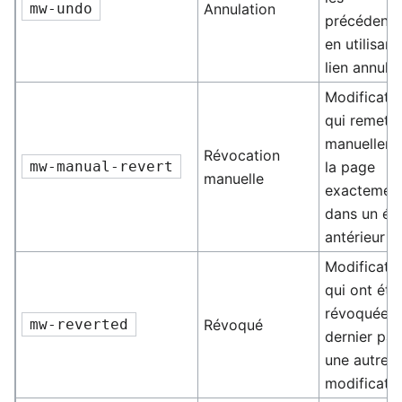
mw-undo
Annulation
précédente
en utilisant
lien annule
Modificati
qui remett
manuellem
Révocation
mw-manual-revert
la page
manuelle
exactemen
dans un ét
antérieur
Modificati
qui ont été
révoquées 
mw-reverted
Révoqué
dernier par
une autre
modificati