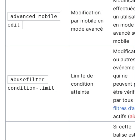
Modificati
effectuée 
Modification
advanced mobile 
un utilisate
par mobile en
en mode
edit
mode avancé
avancé sur
mobile
Modificati
ou autres
événement
Limite de
qui ne
abusefilter-
condition
peuvent pa
condition-limit
atteinte
être vérifié
par tous le
filtres d’ab
actifs (
aide
Si cette
balise est