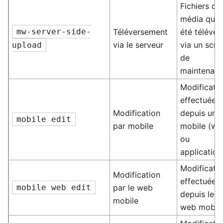
Fichiers de
média qui 
mw-server-side-
Téléversement
été téléver
via le serveur
via un scri
upload
de
maintenan
Modificati
effectuée
Modification
depuis un
mobile edit
par mobile
mobile (we
ou
application
Modificati
Modification
effectuée
mobile web edit
par le web
depuis le s
mobile
web mobil