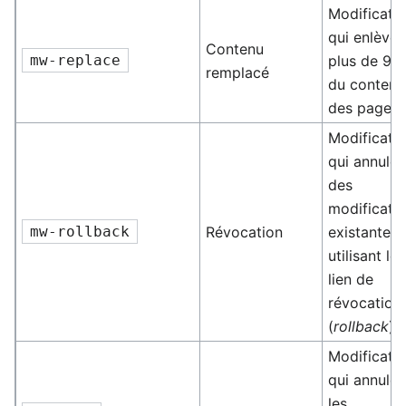
Modificati
qui enlèven
Contenu
mw-replace
plus de 90
remplacé
du contenu
des pages
Modificati
qui annulen
des
modificati
mw-rollback
Révocation
existantes 
utilisant le
lien de
révocation
(
rollback
)
Modificati
qui annulen
les