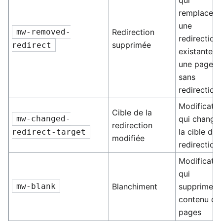
qui
remplacent
une
mw-removed-
Redirection
redirection
supprimée
redirect
existante p
une page
sans
redirection
Modificati
Cible de la
mw-changed-
qui change
redirection
la cible d’u
redirect-target
modifiée
redirection
Modificati
qui
mw-blank
Blanchiment
suppriment
contenu de
pages