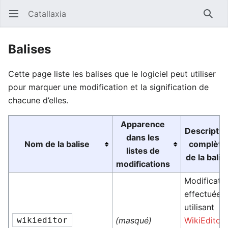
Catallaxia
Ouvrir le menu principal
Reche
Balises
Cette page liste les balises que le logiciel peut utiliser
pour marquer une modification et la signification de
chacune d’elles.
Apparence
Descriptio
dans les
Nom de la balise
complète
listes de
de la balis
modifications
Modificati
effectuées
utilisant
wikieditor
(masqué)
WikiEditor