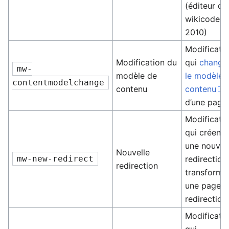
(éditeur de
wikicode
2010)
Modificati
Modification du
qui
change
mw-
modèle de
le modèle 
contentmodelchange
contenu
contenu
d’une page
Modificati
qui créent
une nouvel
Nouvelle
mw-new-redirect
redirection
redirection
transforme
une page e
redirection
Modificati