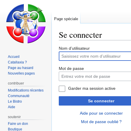
Page spéciale
Se connecter
Aller
Aller
Nom d’utilisateur
à
à
Accueil
la
la
Catallaxia ?
navigation
recherche
Page au hasard
Mot de passe
Nouvelles pages
contribuer
Garder ma session active
Modifications récentes
Communauté
Se connecter
Le Bistro
Aide
Aide pour se connecter
soutenir
Mot de passe oublié ?
Faire un don
Boutique