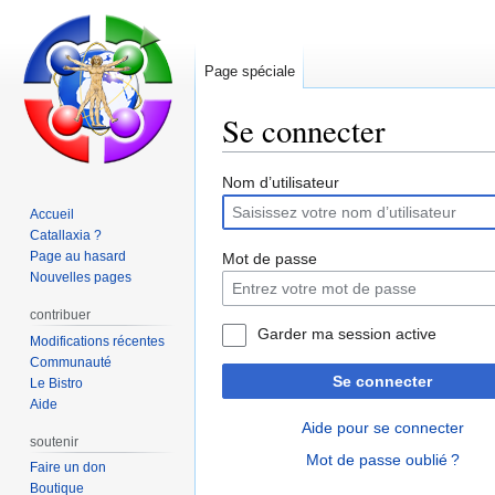
Page spéciale
Se connecter
Aller
Aller
Nom d’utilisateur
à
à
Accueil
la
la
Catallaxia ?
navigation
recherche
Page au hasard
Mot de passe
Nouvelles pages
contribuer
Garder ma session active
Modifications récentes
Communauté
Se connecter
Le Bistro
Aide
Aide pour se connecter
soutenir
Mot de passe oublié ?
Faire un don
Boutique