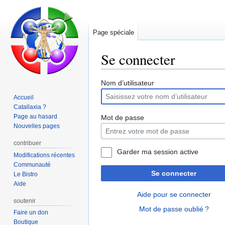
Page spéciale
Se connecter
Aller
Aller
Nom d’utilisateur
à
à
Accueil
la
la
Catallaxia ?
navigation
recherche
Page au hasard
Mot de passe
Nouvelles pages
contribuer
Garder ma session active
Modifications récentes
Communauté
Se connecter
Le Bistro
Aide
Aide pour se connecter
soutenir
Mot de passe oublié ?
Faire un don
Boutique