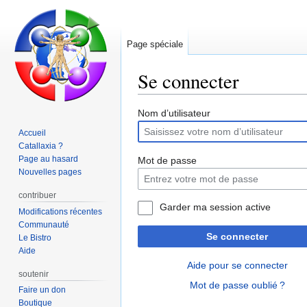
Page spéciale
Se connecter
Aller
Aller
Nom d’utilisateur
à
à
Accueil
la
la
Catallaxia ?
navigation
recherche
Page au hasard
Mot de passe
Nouvelles pages
contribuer
Garder ma session active
Modifications récentes
Communauté
Se connecter
Le Bistro
Aide
Aide pour se connecter
soutenir
Mot de passe oublié ?
Faire un don
Boutique