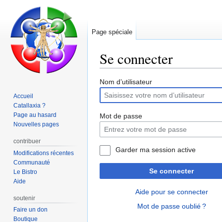
Page spéciale
Se connecter
Aller
Aller
Nom d’utilisateur
à
à
Accueil
la
la
Catallaxia ?
navigation
recherche
Page au hasard
Mot de passe
Nouvelles pages
contribuer
Garder ma session active
Modifications récentes
Communauté
Se connecter
Le Bistro
Aide
Aide pour se connecter
soutenir
Mot de passe oublié ?
Faire un don
Boutique