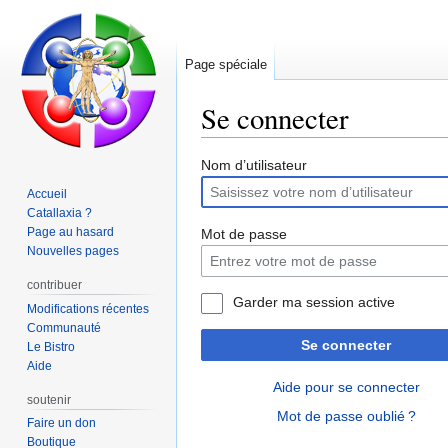
Page spéciale
Se connecter
Aller
Aller
Nom d’utilisateur
à
à
Accueil
la
la
Catallaxia ?
navigation
recherche
Page au hasard
Mot de passe
Nouvelles pages
contribuer
Garder ma session active
Modifications récentes
Communauté
Se connecter
Le Bistro
Aide
Aide pour se connecter
soutenir
Mot de passe oublié ?
Faire un don
Boutique