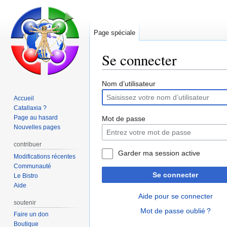
Page spéciale
Se connecter
Aller
Aller
Nom d’utilisateur
à
à
Accueil
la
la
Catallaxia ?
navigation
recherche
Page au hasard
Mot de passe
Nouvelles pages
contribuer
Garder ma session active
Modifications récentes
Communauté
Se connecter
Le Bistro
Aide
Aide pour se connecter
soutenir
Mot de passe oublié ?
Faire un don
Boutique