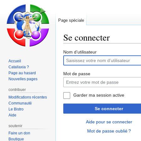
Page spéciale
Se connecter
Aller
Aller
Nom d’utilisateur
à
à
Accueil
la
la
Catallaxia ?
navigation
recherche
Page au hasard
Mot de passe
Nouvelles pages
contribuer
Garder ma session active
Modifications récentes
Communauté
Se connecter
Le Bistro
Aide
Aide pour se connecter
soutenir
Mot de passe oublié ?
Faire un don
Boutique