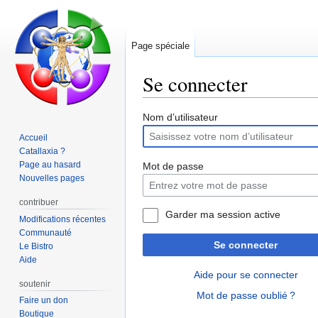
Page spéciale
Se connecter
Aller
Aller
Nom d’utilisateur
à
à
Accueil
la
la
Catallaxia ?
navigation
recherche
Page au hasard
Mot de passe
Nouvelles pages
contribuer
Garder ma session active
Modifications récentes
Communauté
Se connecter
Le Bistro
Aide
Aide pour se connecter
soutenir
Mot de passe oublié ?
Faire un don
Boutique