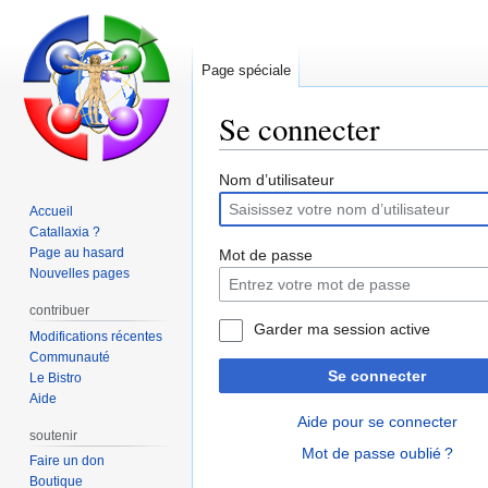
Page spéciale
Se connecter
Aller
Aller
Nom d’utilisateur
à
à
Accueil
la
la
Catallaxia ?
navigation
recherche
Page au hasard
Mot de passe
Nouvelles pages
contribuer
Garder ma session active
Modifications récentes
Communauté
Se connecter
Le Bistro
Aide
Aide pour se connecter
soutenir
Mot de passe oublié ?
Faire un don
Boutique