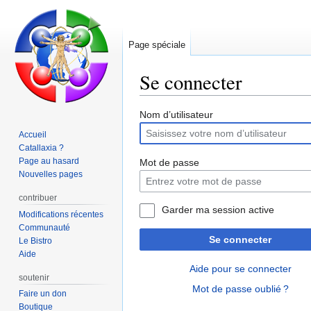
Page spéciale
Se connecter
Aller
Aller
Nom d’utilisateur
à
à
Accueil
la
la
Catallaxia ?
navigation
recherche
Page au hasard
Mot de passe
Nouvelles pages
contribuer
Garder ma session active
Modifications récentes
Communauté
Se connecter
Le Bistro
Aide
Aide pour se connecter
soutenir
Mot de passe oublié ?
Faire un don
Boutique