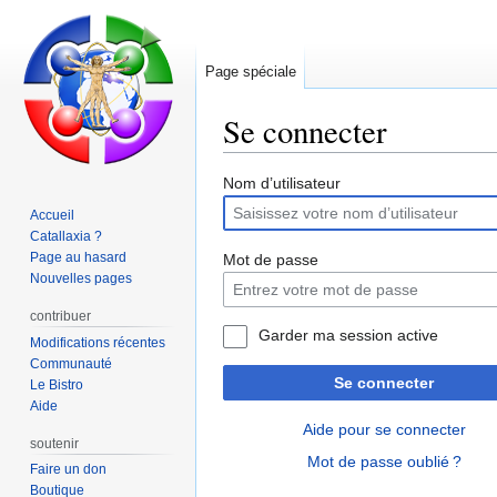
Page spéciale
Se connecter
Aller
Aller
Nom d’utilisateur
à
à
Accueil
la
la
Catallaxia ?
navigation
recherche
Page au hasard
Mot de passe
Nouvelles pages
contribuer
Garder ma session active
Modifications récentes
Communauté
Se connecter
Le Bistro
Aide
Aide pour se connecter
soutenir
Mot de passe oublié ?
Faire un don
Boutique