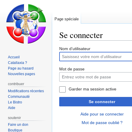
Page spéciale
Se connecter
Aller
Aller
Nom d’utilisateur
à
à
Accueil
la
la
Catallaxia ?
navigation
recherche
Page au hasard
Mot de passe
Nouvelles pages
contribuer
Garder ma session active
Modifications récentes
Communauté
Se connecter
Le Bistro
Aide
Aide pour se connecter
soutenir
Mot de passe oublié ?
Faire un don
Boutique