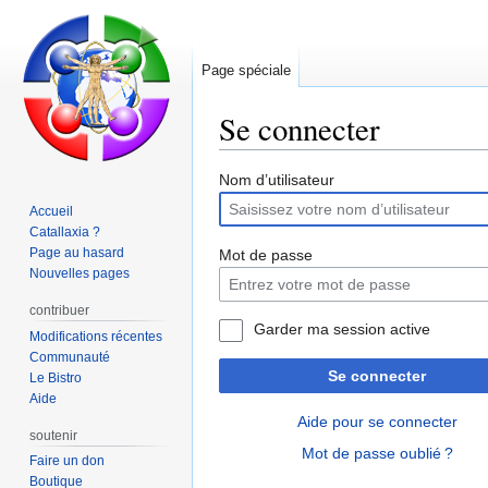
Page spéciale
Se connecter
Aller
Aller
Nom d’utilisateur
à
à
Accueil
la
la
Catallaxia ?
navigation
recherche
Page au hasard
Mot de passe
Nouvelles pages
contribuer
Garder ma session active
Modifications récentes
Communauté
Se connecter
Le Bistro
Aide
Aide pour se connecter
soutenir
Mot de passe oublié ?
Faire un don
Boutique