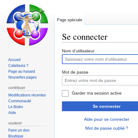
Page spéciale
Se connecter
Aller
Aller
Nom d’utilisateur
à
à
Accueil
la
la
Catallaxia ?
navigation
recherche
Page au hasard
Mot de passe
Nouvelles pages
contribuer
Garder ma session active
Modifications récentes
Communauté
Se connecter
Le Bistro
Aide
Aide pour se connecter
soutenir
Mot de passe oublié ?
Faire un don
Boutique