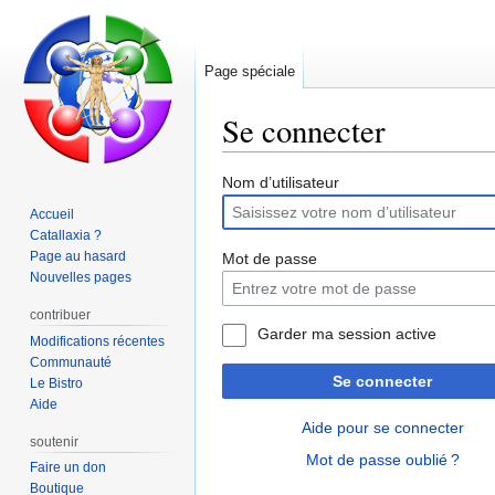
Page spéciale
Se connecter
Aller
Aller
Nom d’utilisateur
à
à
Accueil
la
la
Catallaxia ?
navigation
recherche
Page au hasard
Mot de passe
Nouvelles pages
contribuer
Garder ma session active
Modifications récentes
Communauté
Se connecter
Le Bistro
Aide
Aide pour se connecter
soutenir
Mot de passe oublié ?
Faire un don
Boutique