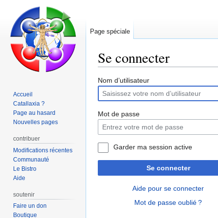
Page spéciale
Se connecter
Aller
Aller
Nom d’utilisateur
à
à
Accueil
la
la
Catallaxia ?
navigation
recherche
Page au hasard
Mot de passe
Nouvelles pages
contribuer
Garder ma session active
Modifications récentes
Communauté
Se connecter
Le Bistro
Aide
Aide pour se connecter
soutenir
Mot de passe oublié ?
Faire un don
Boutique