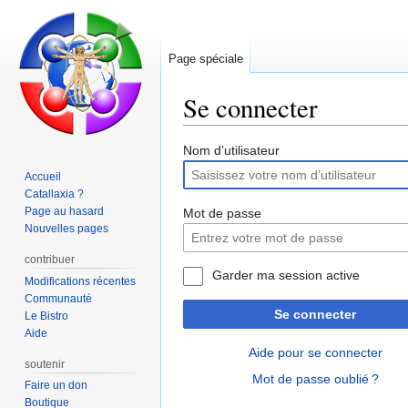
Page spéciale
Se connecter
Aller
Aller
Nom d’utilisateur
à
à
Accueil
la
la
Catallaxia ?
navigation
recherche
Page au hasard
Mot de passe
Nouvelles pages
contribuer
Garder ma session active
Modifications récentes
Communauté
Se connecter
Le Bistro
Aide
Aide pour se connecter
soutenir
Mot de passe oublié ?
Faire un don
Boutique