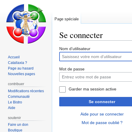
Page spéciale
Se connecter
Aller
Aller
Nom d’utilisateur
à
à
Accueil
la
la
Catallaxia ?
navigation
recherche
Page au hasard
Mot de passe
Nouvelles pages
contribuer
Garder ma session active
Modifications récentes
Communauté
Se connecter
Le Bistro
Aide
Aide pour se connecter
soutenir
Mot de passe oublié ?
Faire un don
Boutique