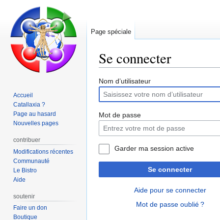
Page spéciale
Se connecter
Aller
Aller
Nom d’utilisateur
à
à
Accueil
la
la
Catallaxia ?
navigation
recherche
Page au hasard
Mot de passe
Nouvelles pages
contribuer
Garder ma session active
Modifications récentes
Communauté
Se connecter
Le Bistro
Aide
Aide pour se connecter
soutenir
Mot de passe oublié ?
Faire un don
Boutique