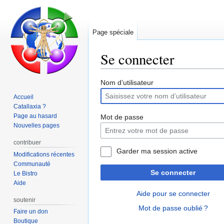
Page spéciale
Se connecter
Aller
Aller
Nom d’utilisateur
à
à
Accueil
la
la
Catallaxia ?
navigation
recherche
Page au hasard
Mot de passe
Nouvelles pages
contribuer
Garder ma session active
Modifications récentes
Communauté
Se connecter
Le Bistro
Aide
Aide pour se connecter
soutenir
Mot de passe oublié ?
Faire un don
Boutique